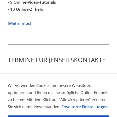
- 9 Online-Video-Tutorials
- 10 Online-Zirkeln
[
Mehr Infos
]
TERMINE FÜR JENSEITSKONTAKTE
Regelmäßig freie Termine für Jenseitskontakte als
Privatsitzung
Wir verwenden Cookies um unsere Website zu
mit den Medien Bettina-Suvi Rode und Tanja Schlömer
optimieren und Ihnen das bestmögliche Online-Erlebnis
[
Zu den Terminen
]
zu bieten. Mit dem Klick auf "Alle akzeptieren" erklären
Sie sich damit einverstanden.
Erweiterte Einstellungen