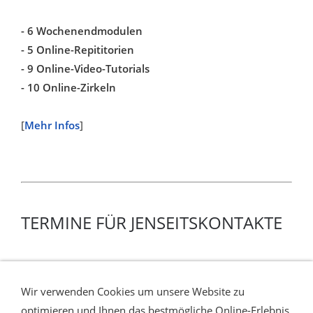
- 6 Wochenendmodulen
- 5 Online-Repititorien
- 9 Online-Video-Tutorials
- 10 Online-Zirkeln
[
Mehr Infos
]
TERMINE FÜR JENSEITSKONTAKTE
Regelmäßig freie Termine für Jenseitskontakte als
Privatsitzung
Wir verwenden Cookies um unsere Website zu
mit den Medien Bettina-Suvi Rode und Tanja Schlömer
optimieren und Ihnen das bestmögliche Online-Erlebnis